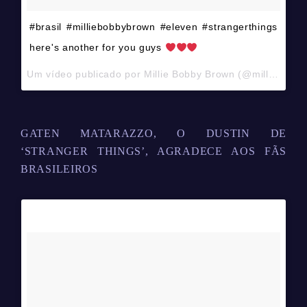
#brasil #milliebobbybrown #eleven #strangerthings
here's another for you guys
Um vídeo publicado por Millie Bobby Brown (@milliebobby_brown) em
GATEN MATARAZZO, O DUSTIN DE
‘STRANGER THINGS’, AGRADECE AOS FÃS
BRASILEIROS