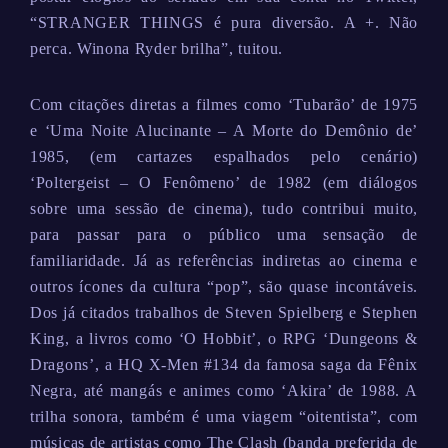
“STRANGER THINGS é pura diversão. A +. Não
perca. Winona Ryder brilha”, tuitou.
Com citações diretas a filmes como ‘Tubarão’ de 1975
e ‘Uma Noite Alucinante – A Morte do Demônio de’
1985, (em cartazes espalhados pelo cenário)
‘Poltergeist – O Fenômeno’ de 1982 (em diálogos
sobre uma sessão de cinema), tudo contribui muito,
para passar para o público uma sensação de
familiaridade. Já as referências indiretas ao cinema e
outros ícones da cultura “pop”, são quase incontáveis.
Dos já citados trabalhos de Steven Spielberg e Stephen
King, a livros como ‘O Hobbit’, o RPG ‘Dungeons &
Dragons’, a HQ X-Men #134 da famosa saga da Fênix
Negra, até mangás e animes como ‘Akira’ de 1988. A
trilha sonora, também é uma viagem “oitentista”, com
músicas de artistas como The Clash (banda preferida de