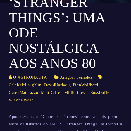
‘STRANGER
THINGS’: UMA
ODE
NOSTÁLGICA
AOS ANOS 80
O ASTRONAUTA
Artigos
,
Seriados
CalebMcLaughlin
,
DavidHarbour
,
FinnWolfhard
,
GatenMatarazzo
,
MattDuffer
,
MillieBrown
,
RossDuffer
,
WinonaRyder
Após desbancar ‘Game of Thrones’ como a mais popular
entre os usuários do IMDB, ‘Stranger Things’ se tornou a