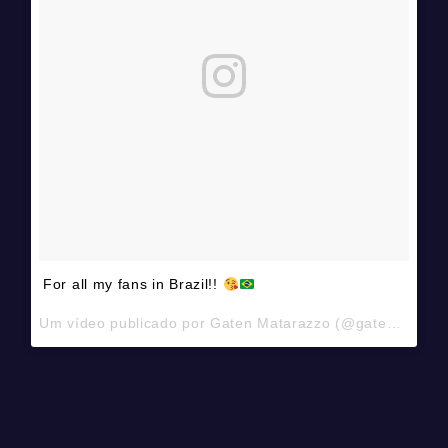
For all my fans in Brazil!!
Um vídeo publicado por Gaten Matarazzo (@gatenm123) em