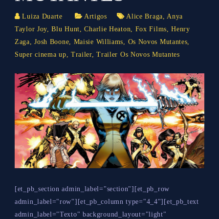
Luiza Duarte
Artigos
Alice Braga
,
Anya
Taylor Joy
,
Blu Hunt
,
Charlie Heaton
,
Fox Films
,
Henry
Zaga
,
Josh Boone
,
Maisie Williams
,
Os Novos Mutantes
,
Super cinema up
,
Trailer
,
Trailer Os Novos Mutantes
[et_pb_section admin_label="section"][et_pb_row
admin_label="row"][et_pb_column type="4_4"][et_pb_text
admin_label="Texto" background_layout="light"