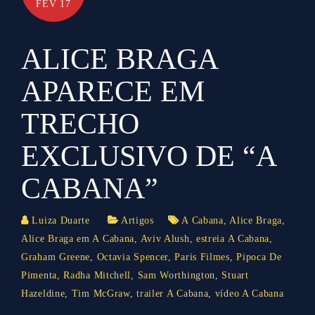
FEV 17
ALICE BRAGA
APARECE EM
TRECHO
EXCLUSIVO DE “A
CABANA”
Luiza Duarte
Artigos
A Cabana
,
Alice Braga
,
Alice Braga em A Cabana
,
Aviv Alush
,
estreia A Cabana
,
Graham Greene
,
Octavia Spencer
,
Paris Filmes
,
Pipoca De
Pimenta
,
Radha Mitchell
,
Sam Worthington
,
Stuart
Hazeldine
,
Tim McGraw
,
trailer A Cabana
,
vídeo A Cabana