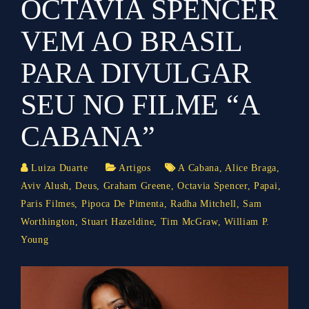
OCTAVIA SPENCER
VEM AO BRASIL
PARA DIVULGAR
SEU NO FILME “A
CABANA”
Luiza Duarte
Artigos
A Cabana
,
Alice Braga
,
Aviv Alush
,
Deus
,
Graham Greene
,
Octavia Spencer
,
Papai
,
Paris Filmes
,
Pipoca De Pimenta
,
Radha Mitchell
,
Sam
Worthington
,
Stuart Hazeldine
,
Tim McGraw
,
William P.
Young