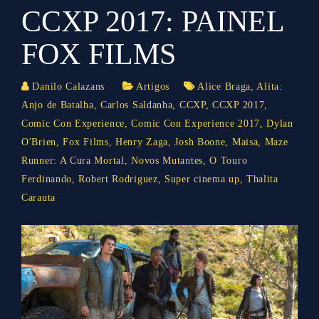
CCXP 2017: PAINEL
FOX FILMS
Danilo Calazans
Artigos
Alice Braga
,
Alita:
Anjo de Batalha
,
Carlos Saldanha
,
CCXP
,
CCXP 2017
,
Comic Con Experience
,
Comic Con Experience 2017
,
Dylan
O'Brien
,
Fox Films
,
Henry Zaga
,
Josh Boone
,
Maisa
,
Maze
Runner: A Cura Mortal
,
Novos Mutantes
,
O Touro
Ferdinando
,
Robert Rodriguez
,
Super cinema up
,
Thalita
Carauta