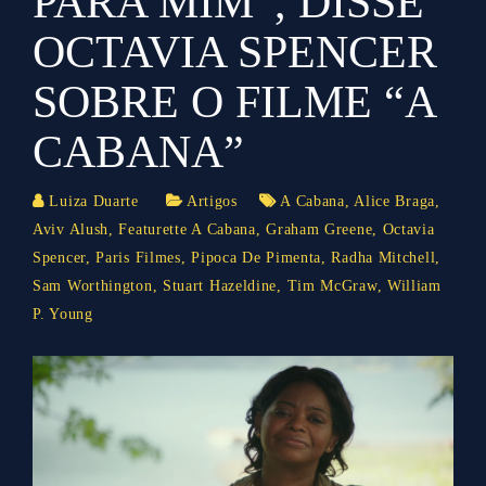
PARA MIM”, DISSE
OCTAVIA SPENCER
SOBRE O FILME “A
CABANA”
Luiza Duarte
Artigos
A Cabana
,
Alice Braga
,
Aviv Alush
,
Featurette A Cabana
,
Graham Greene
,
Octavia
Spencer
,
Paris Filmes
,
Pipoca De Pimenta
,
Radha Mitchell
,
Sam Worthington
,
Stuart Hazeldine
,
Tim McGraw
,
William
P. Young