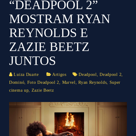
“DEADPOOL 2”
MOSTRAM RYAN
REYNOLDS E
ZAZIE BEETZ
JUNTOS
Luiza Duarte
Artigos
Deadpool
,
Deadpool 2
,
Dominó
,
Foto Deadpool 2
,
Marvel
,
Ryan Reynolds
,
Super
cinema up
,
Zazie Beetz