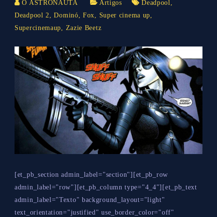
O ASTRONAUTA
Artigos
Deadpool
,
Deadpool 2
,
Dominó
,
Fox
,
Super cinema up
,
Supercinemaup
,
Zazie Beetz
[et_pb_section admin_label="section"][et_pb_row
admin_label="row"][et_pb_column type="4_4"][et_pb_text
admin_label="Texto" background_layout="light"
text_orientation="justified" use_border_color="off"