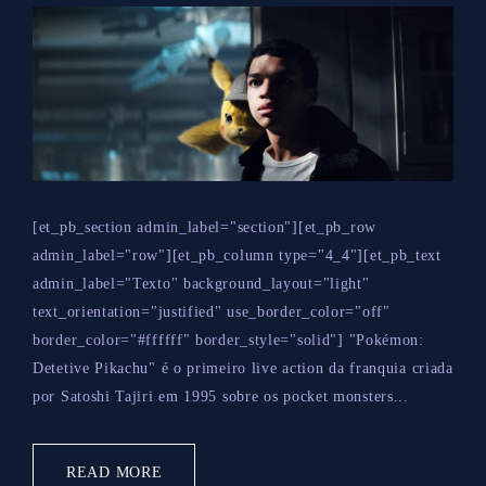
[et_pb_section admin_label="section"][et_pb_row
admin_label="row"][et_pb_column type="4_4"][et_pb_text
admin_label="Texto" background_layout="light"
text_orientation="justified" use_border_color="off"
border_color="#ffffff" border_style="solid"] "Pokémon:
Detetive Pikachu" é o primeiro live action da franquia criada
por Satoshi Tajiri em 1995 sobre os pocket monsters...
READ MORE