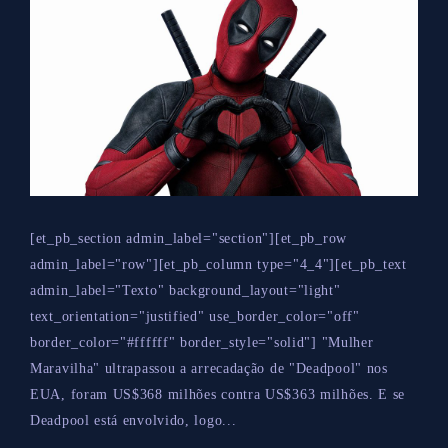
[et_pb_section admin_label="section"][et_pb_row
admin_label="row"][et_pb_column type="4_4"][et_pb_text
admin_label="Texto" background_layout="light"
text_orientation="justified" use_border_color="off"
border_color="#ffffff" border_style="solid"] "Mulher
Maravilha" ultrapassou a arrecadação de "Deadpool" nos
EUA, foram US$368 milhões contra US$363 milhões. E se
Deadpool está envolvido, logo...