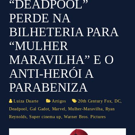
“DEADPOOL”
PERDE NA
BILHETERIA PARA
“MULHER
MARAVILHA” E O
ANTI-HERÓI A
PARABENIZA
Luiza Duarte
Artigos
20th Century Fox
,
DC
,
Deadpool
,
Gal Gadot
,
Marvel
,
Mulher-Maravilha
,
Ryan
Reynolds
,
Super cinema up
,
Warner Bros. Pictures