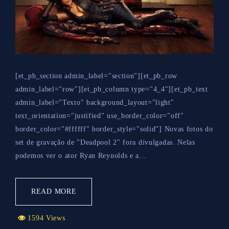
[et_pb_section admin_label="section"][et_pb_row
admin_label="row"][et_pb_column type="4_4"][et_pb_text
admin_label="Texto" background_layout="light"
text_orientation="justified" use_border_color="off"
border_color="#ffffff" border_style="solid"] Novas fotos do
set de gravação de "Deadpool 2" fora divulgadas. Nelas
podemos ver o ator Ryan Reynolds e a...
READ MORE
1594 Views