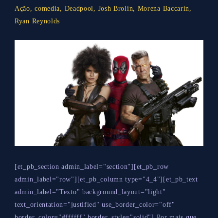
Ação
,
comedia
,
Deadpool
,
Josh Brolin
,
Morena Baccarin
,
Ryan Reynolds
[et_pb_section admin_label="section"][et_pb_row
admin_label="row"][et_pb_column type="4_4"][et_pb_text
admin_label="Texto" background_layout="light"
text_orientation="justified" use_border_color="off"
border_color="#ffffff" border_style="solid"] Por mais que