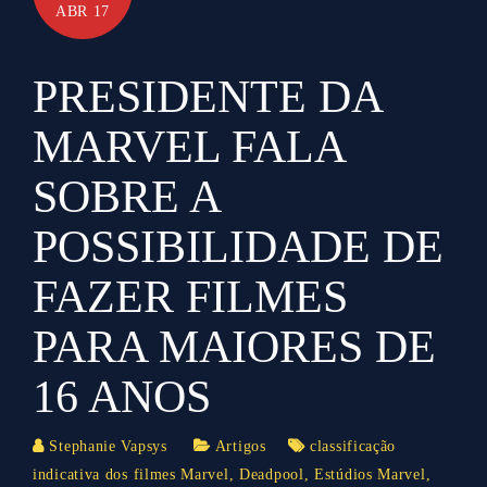
ABR 17
PRESIDENTE DA
MARVEL FALA
SOBRE A
POSSIBILIDADE DE
FAZER FILMES
PARA MAIORES DE
16 ANOS
Stephanie Vapsys
Artigos
classificação
indicativa dos filmes Marvel
,
Deadpool
,
Estúdios Marvel
,