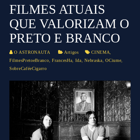
FILMES ATUAIS
QUE VALORIZAM O
PRETO E BRANCO
O ASTRONAUTA
Artigos
CINEMA
,
FilmesPretoeBranco
,
FrancesHa
,
Ida
,
Nebraska
,
OCiume
,
SobreCaféeCigarro