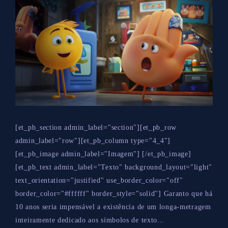
[et_pb_section admin_label="section"][et_pb_row
admin_label="row"][et_pb_column type="4_4"]
[et_pb_image admin_label="Imagem"] [/et_pb_image]
[et_pb_text admin_label="Texto" background_layout="light"
text_orientation="justified" use_border_color="off"
border_color="#ffffff" border_style="solid"] Garanto que há
10 anos seria impensável a existência de um longa-metragem
inteiramente dedicado aos símbolos de texto...