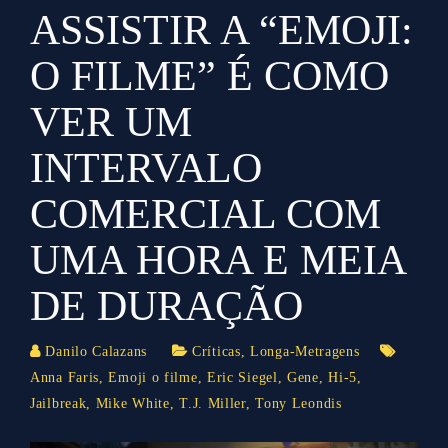
ASSISTIR A “EMOJI:
O FILME” É COMO
VER UM
INTERVALO
COMERCIAL COM
UMA HORA E MEIA
DE DURAÇÃO
Danilo Calazans
Críticas
,
Longa-Metragens
Anna Faris
,
Emoji o filme
,
Eric Siegel
,
Gene
,
Hi-5
,
Jailbreak
,
Mike White
,
T.J. Miller
,
Tony Leondis