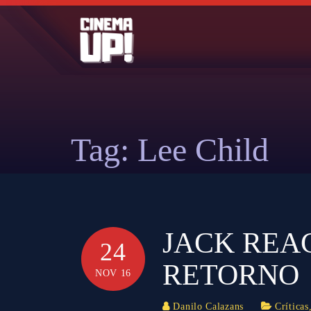
Skip
to
content
Tag:
Lee Child
JACK REA
24
RETORNO
NOV 16
Danilo Calazans
Críticas