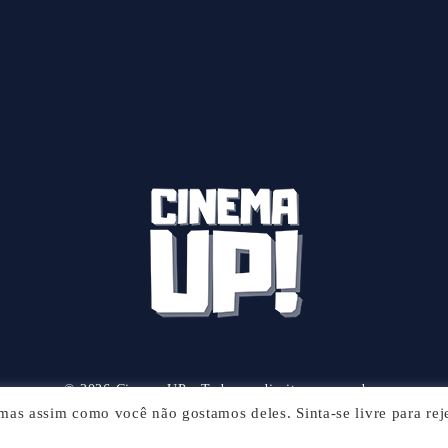
© 2026 Cinema UP - Todos os direitos reservados.
, mas assim como você não gostamos deles. Sinta-se livre para reje