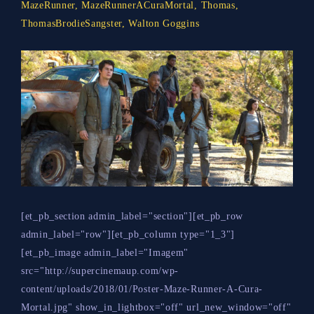
MazeRunner
,
MazeRunnerACuraMortal
,
Thomas
,
ThomasBrodieSangster
,
Walton Goggins
[et_pb_section admin_label="section"][et_pb_row
admin_label="row"][et_pb_column type="1_3"]
[et_pb_image admin_label="Imagem"
src="http://supercinemaup.com/wp-
content/uploads/2018/01/Poster-Maze-Runner-A-Cura-
Mortal.jpg" show_in_lightbox="off" url_new_window="off"