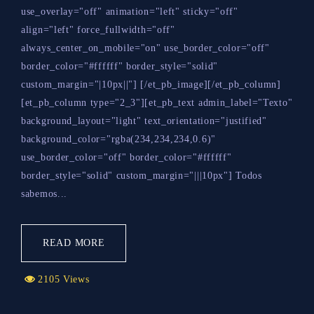
use_overlay="off" animation="left" sticky="off"
align="left" force_fullwidth="off"
always_center_on_mobile="on" use_border_color="off"
border_color="#ffffff" border_style="solid"
custom_margin="|10px||"] [/et_pb_image][/et_pb_column]
[et_pb_column type="2_3"][et_pb_text admin_label="Texto"
background_layout="light" text_orientation="justified"
background_color="rgba(234,234,234,0.6)"
use_border_color="off" border_color="#ffffff"
border_style="solid" custom_margin="|||10px"] Todos
sabemos...
READ MORE
2105 Views