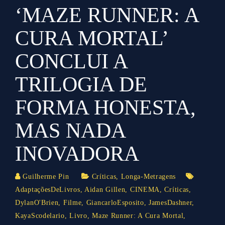
‘MAZE RUNNER: A
CURA MORTAL’
CONCLUI A
TRILOGIA DE
FORMA HONESTA,
MAS NADA
INOVADORA
Guilherme Pin
Críticas
,
Longa-Metragens
AdaptaçõesDeLivros
,
Aidan Gillen
,
CINEMA
,
Críticas
,
DylanO'Brien
,
Filme
,
GiancarloEsposito
,
JamesDashner
,
KayaScodelario
,
Livro
,
Maze Runner: A Cura Mortal
,