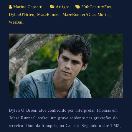
Marina Capretti
Artigos
20thCenturyFox
,
DylanO'Brien
,
MazeRunner
,
MazeRunnerACuraMortal
,
WesBall
Dylan O’Brien, ator conhecido por interpretar Thomas em
'Maze Runner', sofreu um grave acidente nas gravações do
terceiro filme da franquia, no Canadá. Segundo o site TMZ,