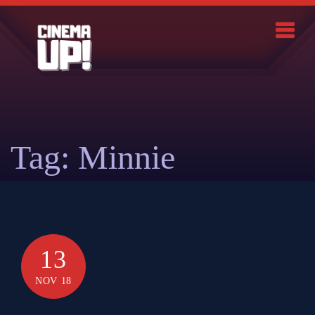
Skip
to
content
Search
Tag:
Minnie
13
NOV 18