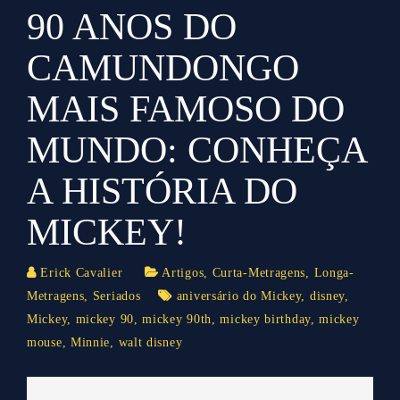
90 ANOS DO
CAMUNDONGO
MAIS FAMOSO DO
MUNDO: CONHEÇA
A HISTÓRIA DO
MICKEY!
Erick Cavalier
Artigos
,
Curta-Metragens
,
Longa-
Metragens
,
Seriados
aniversário do Mickey
,
disney
,
Mickey
,
mickey 90
,
mickey 90th
,
mickey birthday
,
mickey
mouse
,
Minnie
,
walt disney