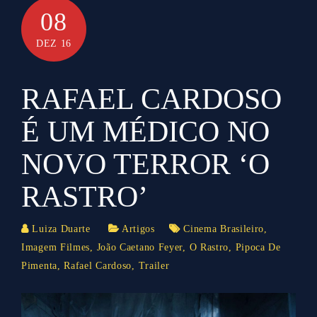
08
DEZ 16
RAFAEL CARDOSO
É UM MÉDICO NO
NOVO TERROR ‘O
RASTRO’
Luiza Duarte
Artigos
Cinema Brasileiro
,
Imagem Filmes
,
João Caetano Feyer
,
O Rastro
,
Pipoca De
Pimenta
,
Rafael Cardoso
,
Trailer