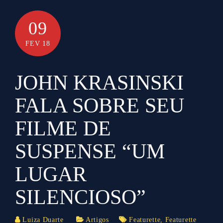
09
FEV 18
JOHN KRASINSKI
FALA SOBRE SEU
FILME DE
SUSPENSE “UM
LUGAR
SILENCIOSO”
Luiza Duarte
Artigos
Featurette
,
Featurette