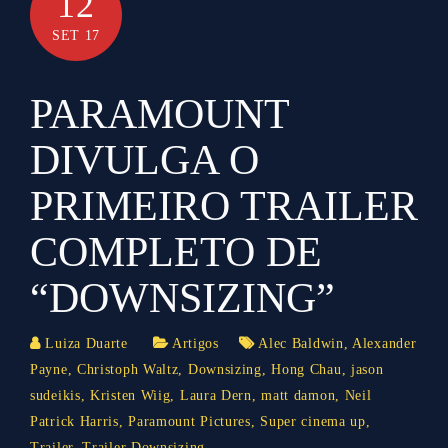
12
SET 17
PARAMOUNT
DIVULGA O
PRIMEIRO TRAILER
COMPLETO DE
“DOWNSIZING”
Luiza Duarte
Artigos
Alec Baldwin
,
Alexander
Payne
,
Christoph Waltz
,
Downsizing
,
Hong Chau
,
jason
sudeikis
,
Kristen Wiig
,
Laura Dern
,
matt damon
,
Neil
Patrick Harris
,
Paramount Pictures
,
Super cinema up
,
Trailer
,
Trailer Downsizing