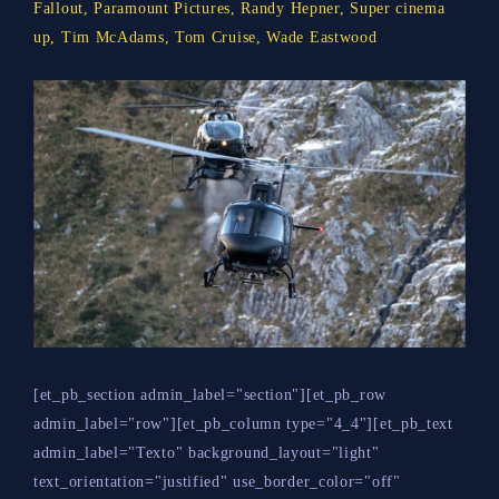
Fallout
,
Paramount Pictures
,
Randy Hepner
,
Super cinema
up
,
Tim McAdams
,
Tom Cruise
,
Wade Eastwood
[et_pb_section admin_label="section"][et_pb_row
admin_label="row"][et_pb_column type="4_4"][et_pb_text
admin_label="Texto" background_layout="light"
text_orientation="justified" use_border_color="off"