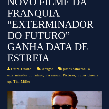
NOVO FILME DA
FRANQUIA
“EXTERMINADOR
DO FUTURO”
GANHA DATA DE
ESTREIA
Luiza Duarte
Artigos
james cameron
,
o
exterminador do futuro
,
Paramount Pictures
,
Super cinema
up
,
Tim Miller