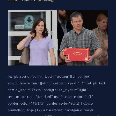
[et_pb_section admin_label="section"][et_pb_row
admin_label="row"][et_pb_column type="4_4"][et_pb_text
admin_label="Texto" background_layout="light"
text_orientation="justified" use_border_color="off"
border_color="#ffffff" border_style="solid"] Como
prometido, hoje (12) a Paramount divulgou o trailer