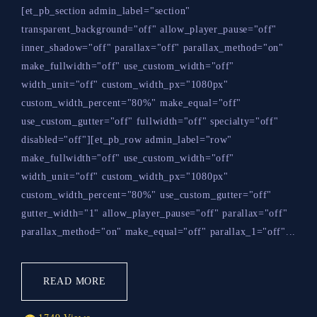
[et_pb_section admin_label="section"
transparent_background="off" allow_player_pause="off"
inner_shadow="off" parallax="off" parallax_method="on"
make_fullwidth="off" use_custom_width="off"
width_unit="off" custom_width_px="1080px"
custom_width_percent="80%" make_equal="off"
use_custom_gutter="off" fullwidth="off" specialty="off"
disabled="off"][et_pb_row admin_label="row"
make_fullwidth="off" use_custom_width="off"
width_unit="off" custom_width_px="1080px"
custom_width_percent="80%" use_custom_gutter="off"
gutter_width="1" allow_player_pause="off" parallax="off"
parallax_method="on" make_equal="off" parallax_1="off"...
READ MORE