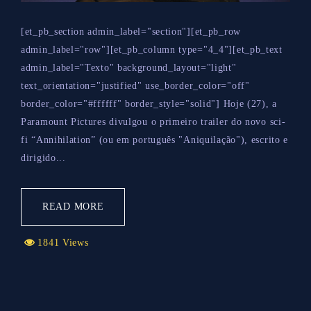
[et_pb_section admin_label="section"][et_pb_row
admin_label="row"][et_pb_column type="4_4"][et_pb_text
admin_label="Texto" background_layout="light"
text_orientation="justified" use_border_color="off"
border_color="#ffffff" border_style="solid"] Hoje (27), a
Paramount Pictures divulgou o primeiro trailer do novo sci-
fi “Annihilation” (ou em português "Aniquilação"), escrito e
dirigido...
READ MORE
1841 Views