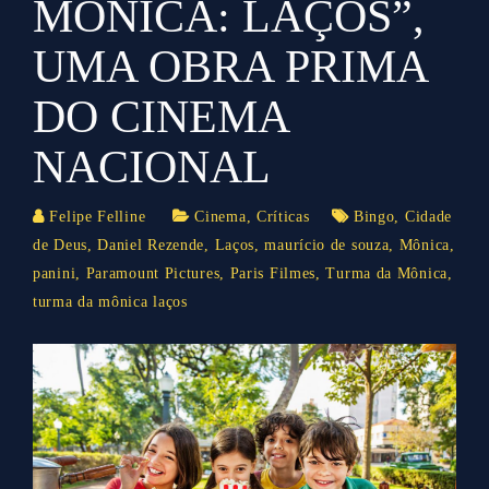
MÔNICA: LAÇOS”,
UMA OBRA PRIMA
DO CINEMA
NACIONAL
Felipe Felline
Cinema
,
Críticas
Bingo
,
Cidade
de Deus
,
Daniel Rezende
,
Laços
,
maurício de souza
,
Mônica
,
panini
,
Paramount Pictures
,
Paris Filmes
,
Turma da Mônica
,
turma da mônica laços