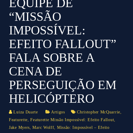
EQUIPE DE
“MISSÃO
IMPOSSÍVEL:
EFEITO FALLOUT”
FALA SOBRE A
CENA DE
PERSEGUIÇÃO EM
HELICÓPTERO
Luiza Duarte
Artigos
Christopher McQuarrie
,
Featurette
,
Featurette Missão Impossível: Efeito Fallout
,
Jake Myers
,
Marc Wolff
,
Missão: Impossível – Efeito