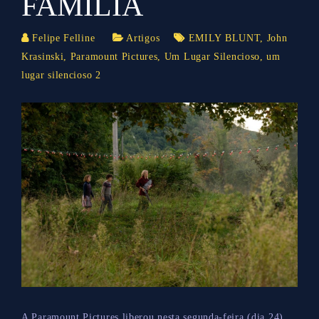
FAMÍLIA
Felipe Felline
Artigos
EMILY BLUNT
,
John
Krasinski
,
Paramount Pictures
,
Um Lugar Silencioso
,
um
lugar silencioso 2
A Paramount Pictures liberou nesta segunda-feira (dia 24)