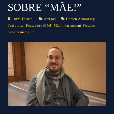
SOBRE “MÃE!”
Luiza Duarte
Artigos
Darren Aronofsky
,
Featurette
,
Featurette Mãe!
,
Mãe!
,
Paramount Pictures
,
Super cinema up