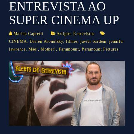
ENTREVISTA AO
SUPER CINEMA UP
Marina Capretti
Artigos
,
Entrevistas
CINEMA
,
Darren Aronofsky
,
filmes
,
javier bardem
,
jennifer
lawrence
,
Mãe!
,
Mother!
,
Paramount
,
Paramount Pictures