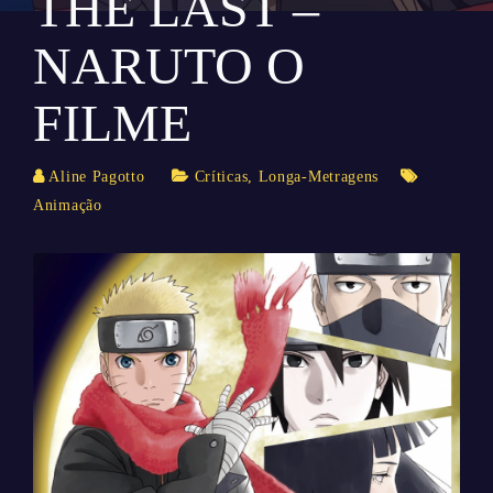
THE LAST –
NARUTO O
FILME
Aline Pagotto
Críticas
,
Longa-Metragens
Animação