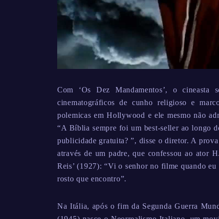
Com ‘Os Dez Mandamentos’, o cineasta se
cinematográficos de cunho religioso e marc
polemicas em Hollywood e ele mesmo não admit
“A Bíblia sempre foi um best-seller ao longo d
publicidade gratuita? ”, disse o diretor. A pro
através de um padre, que confessou ao ator H.
Reis’ (1927): “Vi o senhor no filme quando eu 
rosto que encontro”.
Na Itália, após o fim da Segunda Guerra Mun
(1945) nasce o Neorrealismo Italiano, um movi