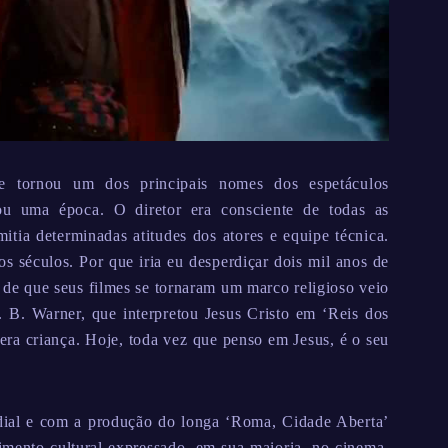
 tornou um dos principais nomes dos espetáculos
ou uma época. O diretor era consciente de todas as
ia determinadas atitudes dos atores e equipe técnica.
os séculos. Por que iria eu desperdiçar dois mil anos de
va de que seus filmes se tornaram um marco religioso veio
 B. Warner, que interpretou Jesus Cristo em ‘Reis dos
era criança. Hoje, toda vez que penso em Jesus, é o seu
dial e com a produção do longa ‘Roma, Cidade Aberta’
mento cultural expressado, em sua maioria, no cinema.