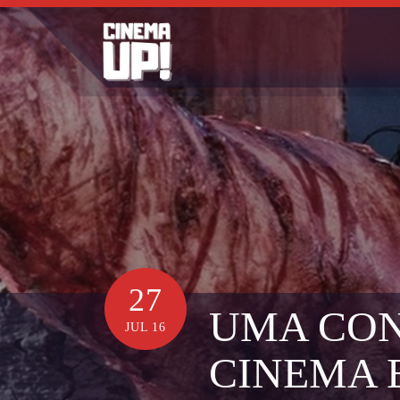
Skip
to
content
27
UMA CON
JUL 16
CINEMA 