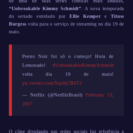
de uma de suas séries cômicas mais amadas,
“Unbreakable Kimmy Schmidt”
. A nova temporada
do seriado estrelado por
Ellie Kemper
e
Tituss
Burgess
volta para o serviço de streaming no dia 19 de
maio.
Peeno Noir foi só o começo! Hora de
Lemonade!
#UnbreakableKimmySchmidt
volta dia 19 de maio!
pic.twitter.com/Xqs0jCBhT2
— Netflix (@NetflixBrasil)
February 13,
2017
O clipe divulgado nas redes sociais faz referência a