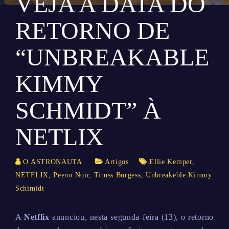
VEJA A DATA DO
RETORNO DE
“UNBREAKABLE
KIMMY
SCHMIDT” À
NETLIX
O ASTRONAUTA
Artigos
Ellie Kemper
,
NETFLIX
,
Peeno Noir
,
Tituss Burgess
,
Unbreakeble Kimmy
Schimidt
A
Netflix
anunciou, nesta segunda-feira (13), o retorno