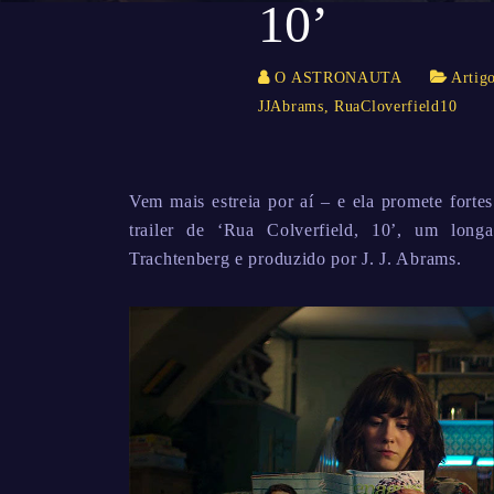
10’
O ASTRONAUTA
Artig
JJAbrams
,
RuaCloverfield10
Vem mais estreia por aí – e ela promete fort
trailer de ‘Rua Colverfield, 10’, um long
Trachtenberg e produzido por J. J. Abrams.