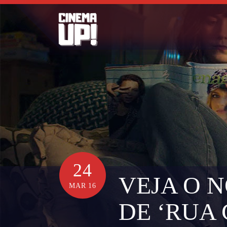
Skip
to
content
24
VEJA O 
MAR 16
DE ‘RUA