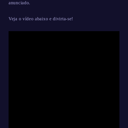
anunciado.
Veja o vídeo abaixo e divirta-se!