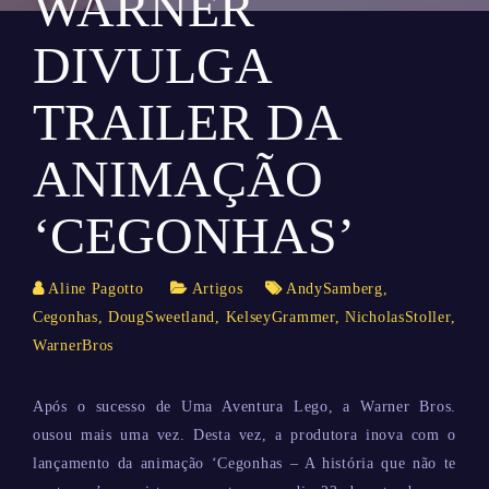
WARNER
DIVULGA
TRAILER DA
ANIMAÇÃO
‘CEGONHAS’
Aline Pagotto
Artigos
AndySamberg
,
Cegonhas
,
DougSweetland
,
KelseyGrammer
,
NicholasStoller
,
WarnerBros
Após o sucesso de Uma Aventura Lego, a Warner Bros.
ousou mais uma vez. Desta vez, a produtora inova com o
lançamento da animação ‘Cegonhas – A história que não te