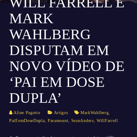
WILL FARRELL E
MARK
WAHLBERG
DISPUTAM EM
NOVO VÍDEO DE
‘PAI EM DOSE
DUPLA’
Aline Pagotto
Artigos
MarkWahlberg
,
PaiEemDoseDupla
,
Paramount
,
SeanAnders
,
WillFarrell