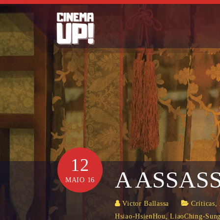
Skip
to
content
12
A ASSAS
MAIO 16
Victor Ballassa
Críticas
,
Hsiao-HsienHou
,
LiaoChing-Sun