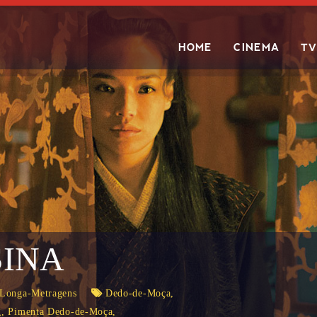
HOME
CINEMA
TV
Search
SINA
Longa-Metragens
Dedo-de-Moça
,
g
,
Pimenta Dedo-de-Moça
,