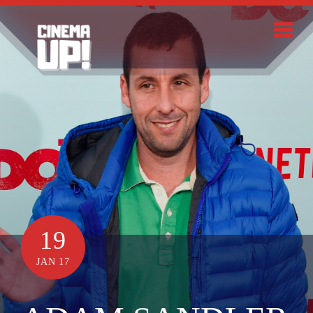
Skip
to
content
Search
19
JAN 17