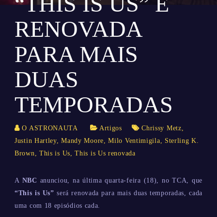
“THIS IS US” É
RENOVADA
PARA MAIS
DUAS
TEMPORADAS
O ASTRONAUTA
Artigos
Chrissy Metz
,
Justin Hartley
,
Mandy Moore
,
Milo Ventimigila
,
Sterling K.
Brown
,
This is Us
,
This is Us renovada
A
NBC
anunciou, na última quarta-feira (18), no TCA, que
“This is Us”
será renovada para mais duas temporadas, cada
uma com 18 episódios cada.