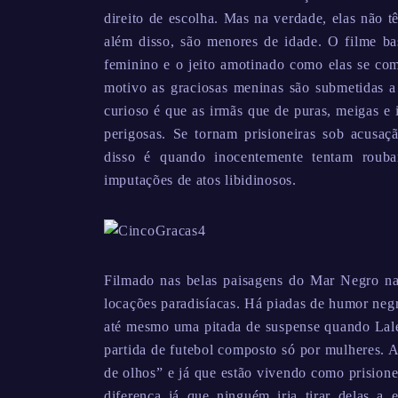
direito de escolha. Mas na verdade, elas não t
além disso, são menores de idade. O filme bas
feminino e o jeito amotinado como elas se com
motivo as graciosas meninas são submetidas a
curioso é que as irmãs que de puras, meigas e 
perigosas. Se tornam prisioneiras sob acusaç
disso é quando inocentemente tentam roub
imputações de atos libidinosos.
Filmado nas belas paisagens do Mar Negro na 
locações paradisíacas. Há piadas de humor neg
até mesmo uma pitada de suspense quando Lale 
partida de futebol composto só por mulheres.
de olhos” e já que estão vivendo como prisione
diferença já que ninguém iria tirar delas a 