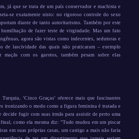
êm, já que se trata de um país conservador e machista e
eia-se exatamente nisto: no rigoroso controle do sexo
portam diante de tanto autoritarismo. Também por este
 humilhação de fazer teste de virgindade. Mas um fato
ingênuas, agora são vistas como indecentes, sedutoras e
ão de lascividade das quais não praticaram – exemplo
ar maçãs com os garotos, também pesam sobre elas
Turquia, ‘Cinco Graças’ oferece mais que fascinantes
ro ironizando o modo como a figura feminina é tratada e
decide fugir com suas irmãs para assistir de perto uma
 Afinal, como ela mesma diz: ”Tudo mudou em um piscar
iras em suas próprias casas, um castigo a mais não faria
experiência de ter um divertimento que jamais seriam