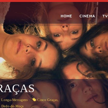
HOME
CINEMA
TV
Search
RAÇAS
,
Longa-Metragens
Cinco Graças
,
a Dedo-de-Moça