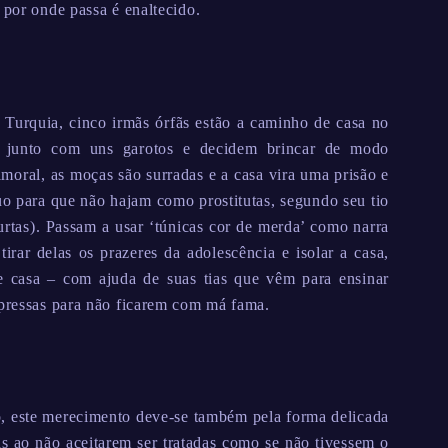
 por onde passa é enaltecido.
Turquia, cinco irmãs órfãs estão a caminho de casa no
ia junto com uns garotos e decidem brincar de modo
moral, as moças são surradas e a casa vira uma prisão e
uo para que não hajam como prostitutas, segundo seu tio
urtas). Passam a usar ‘túnicas cor de merda’ como narra
irar delas os prazeres da adolescência e isolar a casa,
e casa – com ajuda de suas tias que vêm para ensinar
 pressas para não ficarem com má fama.
co, este merecimento deve-se também pela forma delicada
s ao não aceitarem ser tratadas como se não tivessem o