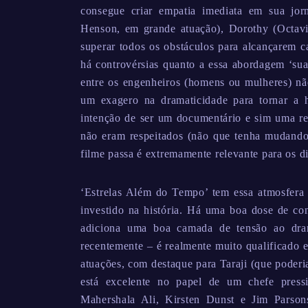
consegue criar empatia imediata em sua jor
Henson, em grande atuação), Dorothy (Octav
superar todos os obstáculos para alcançarem c
há controvérsias quanto a essa abordagem ‘sua
entre os engenheiros (homens ou mulheres) não
um exagero na dramaticidade para tornar a h
intenção de ser um documentário e sim uma rep
não eram respeitados (não que tenha mudando
filme passa é extremamente relevante para os di
‘Estrelas Além do Tempo’ tem essa atmosfera c
investido na história. Há uma boa dose de con
adiciona uma boa camada de tensão ao dr
recentemente – é realmente muito qualificado e
atuações, com destaque para Taraji (que poderi
está excelente no papel de um chefe pressi
Mahershala Ali, Kirsten Dunst e Jim Parso