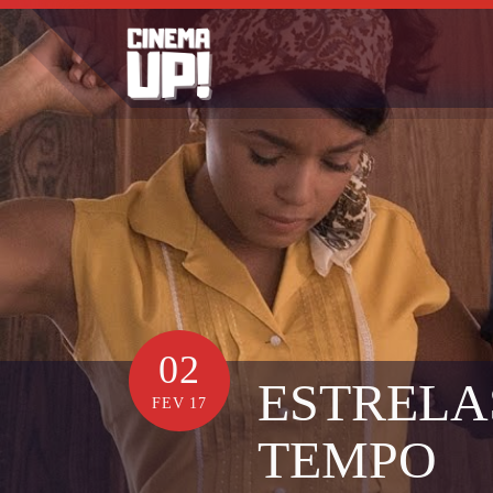
Skip
to
content
02
ESTRELA
FEV 17
TEMPO