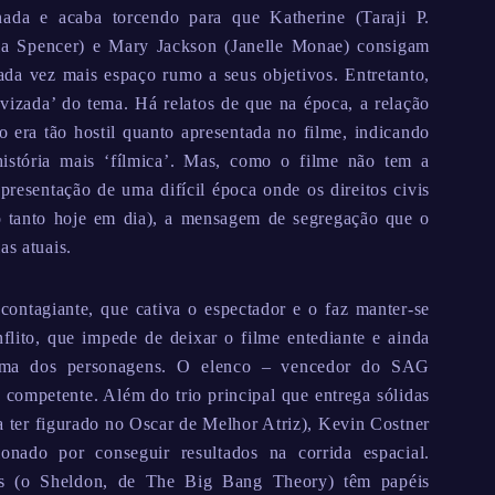
nada e acaba torcendo para que Katherine (Taraji P.
ia Spencer) e Mary Jackson (Janelle Monae) consigam
ada vez mais espaço rumo a seus objetivos. Entretanto,
vizada’ do tema. Há relatos de que na época, a relação
 era tão hostil quanto apresentada no filme, indicando
istória mais ‘fílmica’. Mas, como o filme não tem a
resentação de uma difícil época onde os direitos civis
 tanto hoje em dia), a mensagem de segregação que o
as atuais.
ontagiante, que cativa o espectador e o faz manter-se
flito, que impede de deixar o filme entediante e ainda
ama dos personagens. O elenco – vencedor do SAG
 competente. Além do trio principal que entrega sólidas
a ter figurado no Oscar de Melhor Atriz), Kevin Costner
onado por conseguir resultados na corrida espacial.
ns (o Sheldon, de The Big Bang Theory) têm papéis