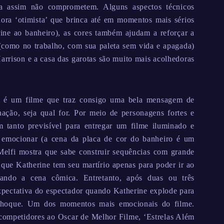
da assim não comprometem. Alguns aspectos técnicos
ra ‘otimista’ que brinca até em momentos mais sérios
ine ao banheiro), as cores também ajudam a reforçar a
(como no trabalho, com sua paleta sem vida e apagada)
arrison e a casa das garotas são muito mais acolhedoras
é um filme que traz consigo uma bela mensagem de
ação, seja qual for. Por meio de personagens fortes e
m tanto previsível para entregar um filme iluminado e
 emocionar (a cena da placa de cor do banheiro é um
elfi mostra que sabe construir sequências com grande
ue Katherine tem seu martírio apenas para poder ir ao
nando a cena cômica. Entretanto, após duas ou três
expectativa do espectador quando Katherine explode para
 choque. Um dos momentos mais emocionais do filme.
competidores ao Oscar de Melhor Filme, ‘Estrelas Além