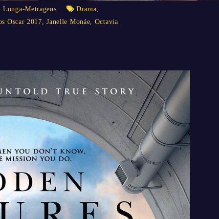
,
Longa-Metragens
Drama
,
os Oscar 2017
,
Janelle Monáe
,
Octavia