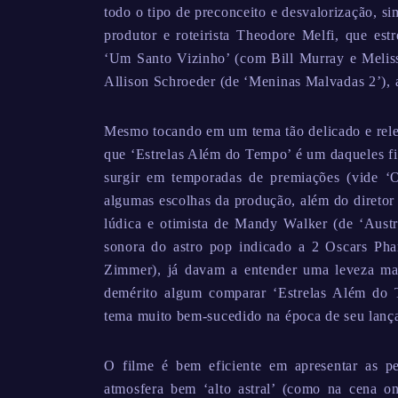
todo o tipo de preconceito e desvalorização, s
produtor e roteirista Theodore Melfi, que es
‘Um Santo Vizinho’ (com Bill Murray e Meliss
Allison Schroeder (de ‘Meninas Malvadas 2’), 
Mesmo tocando em um tema tão delicado e rele
que ‘Estrelas Além do Tempo’ é um daqueles f
surgir em temporadas de premiações (vide 
algumas escolhas da produção, além do diretor e
lúdica e otimista de Mandy Walker (de ‘Aust
sonora do astro pop indicado a 2 Oscars Phar
Zimmer), já davam a entender uma leveza mai
demérito algum comparar ‘Estrelas Além do 
tema muito bem-sucedido na época de seu lanç
O filme é bem eficiente em apresentar as 
atmosfera bem ‘alto astral’ (como na cena on