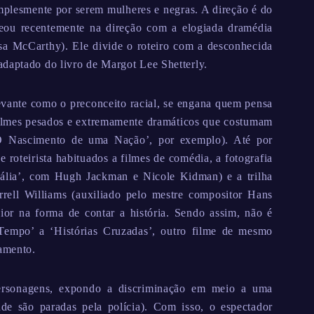
implesmente por serem mulheres e negras. A direção é do
treou recentemente na direção com a elogiada dramédia
a McCarthy). Ele divide o roteiro com a desconhecida
adaptado do livro de Margot Lee Shetterly.
vante como o preconceito racial, se engana quem pensa
ilmes pesados e extremamente dramáticos que costumam
‘O Nascimento de uma Nação’, por exemplo). Até por
 roteirista habituados a filmes de comédia, a fotografia
rália’, com Hugh Jackman e Nicole Kidman) e a trilha
rell Williams (auxiliado pelo mestre compositor Hans
or na forma de contar a história. Sendo assim, não é
Tempo’ a ‘Histórias Cruzadas’, outro filme de mesmo
amento.
personagens, expondo a discriminação em meio a uma
de são paradas pela polícia). Com isso, o espectador