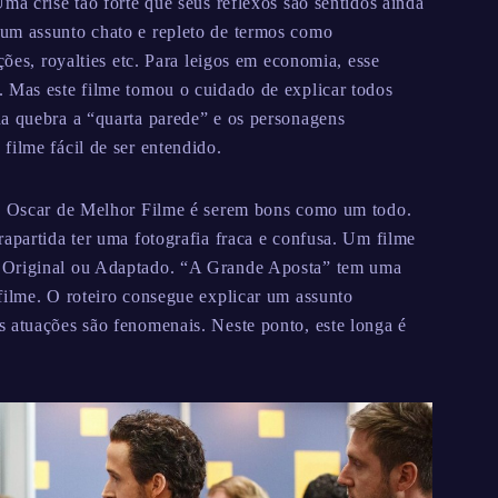
ma crise tão forte que seus reflexos são sentidos ainda
um assunto chato e repleto de termos como
ções, royalties etc. Para leigos em economia, esse
. Mas este filme tomou o cuidado de explicar todos
da quebra a “quarta parede” e os personagens
filme fácil de ser entendido.
ao Oscar de Melhor Filme é serem bons como um todo.
rapartida ter uma fotografia fraca e confusa. Um filme
o Original ou Adaptado. “A Grande Aposta” tem uma
filme. O roteiro consegue explicar um assunto
 atuações são fenomenais. Neste ponto, este longa é