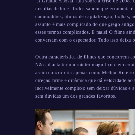
‘A Grande Aposta’ fala sobre a crise de 2008. U
nos dias de hoje. Todos sabem que economia é 
commodities, títulos de capitalização, bolhas, a
assunto é mais complicado do que grego antigo
esses termos complicados. E mais! O filme ain
conversam com o espectador. Tudo isso deixa o 
Outra característica de filmes que concorrem 
Não adianta ter um roteiro magnífico e em cont
assim concorreria apenas como Melhor Roteir
direção firme e dinâmica que dá velocidade ao 
incrivelmente complexo sem deixar dúvidas e as
sem dúvidas um dos grandes favoritos.