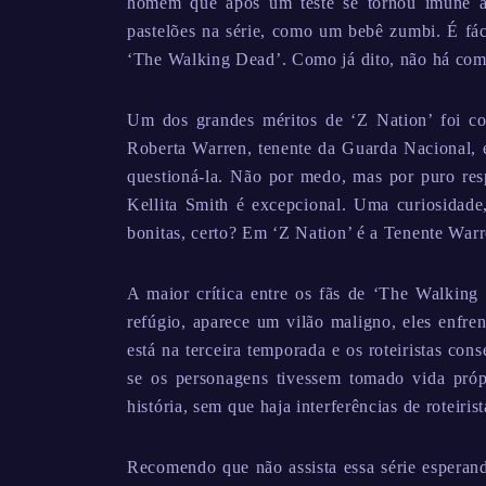
homem que após um teste se tornou imune 
pastelões na série, como um bebê zumbi. É fác
‘The Walking Dead’. Como já dito, não há com
Um dos grandes méritos de ‘Z Nation’ foi col
Roberta Warren, tenente da Guarda Nacional, 
questioná-la. Não por medo, mas por puro res
Kellita Smith é excepcional. Uma curiosidade
bonitas, certo? Em ‘Z Nation’ é a Tenente Warr
A maior crítica entre os fãs de ‘The Walking
refúgio, aparece um vilão maligno, eles enfre
está na terceira temporada e os roteiristas co
se os personagens tivessem tomado vida próp
história, sem que haja interferências de roteirist
Recomendo que não assista essa série esperand