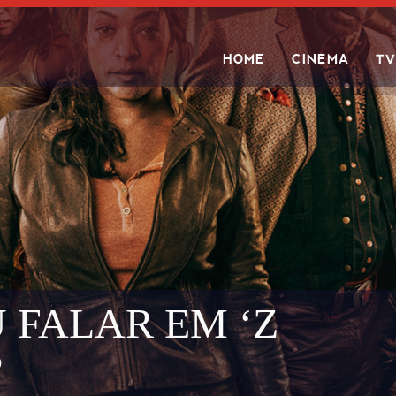
HOME
CINEMA
TV
Search
 FALAR EM ‘Z
?