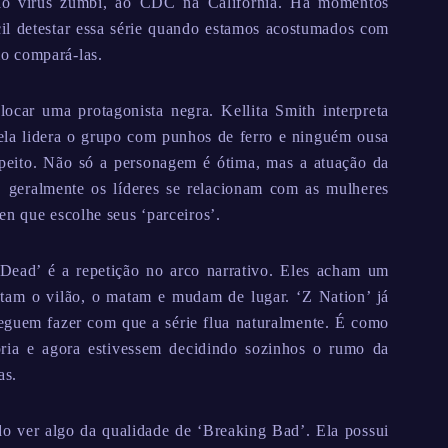
ao vírus zumbi, ao CDC na Califórnia. Há momentos
il detestar essa série quando estamos acostumados com
o compará-las.
ocar uma protagonista negra. Kellita Smith interpreta
ela lidera o grupo com punhos de ferro e ninguém ousa
peito. Não só a personagem é ótima, mas a atuação da
, geralmente os líderes se relacionam com as mulheres
en que escolhe seus ‘parceiros’.
 Dead’ é a repetição no arco narrativo. Eles acham um
ntam o vilão, o matam e mudam de lugar. ‘Z Nation’ já
nseguem fazer com que a série flua naturalmente. É como
ria e agora estivessem decidindo sozinhos o rumo da
as.
o ver algo da qualidade de ‘Breaking Bad’. Ela possui