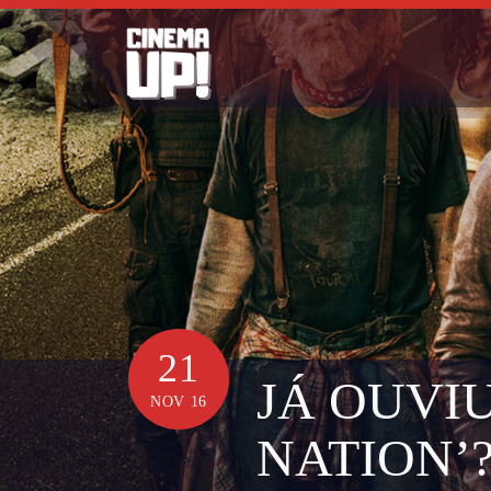
Skip
to
content
21
JÁ OUVIU
NOV 16
NATION’