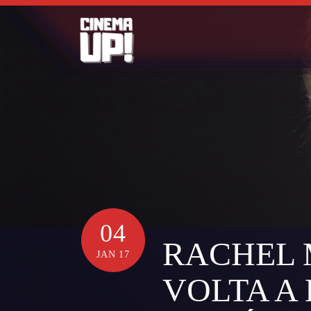
Skip
to
content
04
RACHEL
JAN 17
VOLTA A