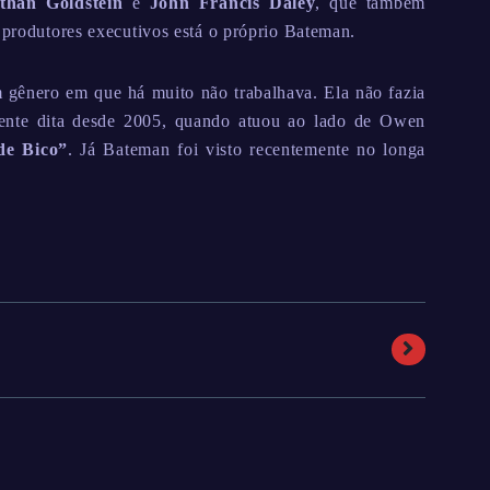
than Goldstein
e
John Francis Daley
, que também
s produtores executivos está o próprio Bateman.
gênero em que há muito não trabalhava. Ela não fazia
ente dita desde 2005, quando atuou ao lado de Owen
de Bico”
. Já Bateman foi visto recentemente no longa