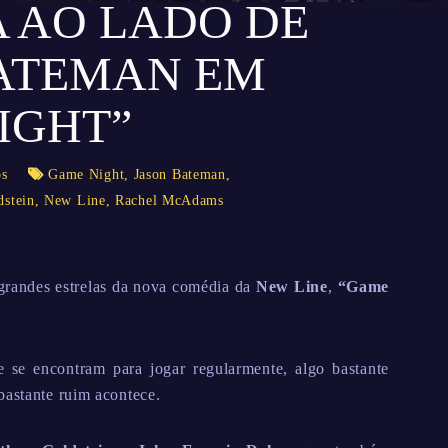
 AO LADO DE
ATEMAN EM
IGHT”
os
Game Night
,
Jason Bateman
,
dstein
,
New Line
,
Rachel McAdams
grandes estrelas da nova comédia da
New Line
,
“Game
e se encontram para jogar regularmente, algo bastante
bastante ruim acontece.