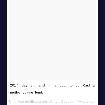
2017…day 3… and imma bout to go Raid a
motherfucking Tomb.
Uma foto publicada por Walton Goggins (@waltongogginsbonafide) em