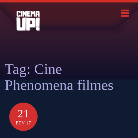
Skip
to
content
Search
Tag:
Cine
Phenomena filmes
21
FEV 17