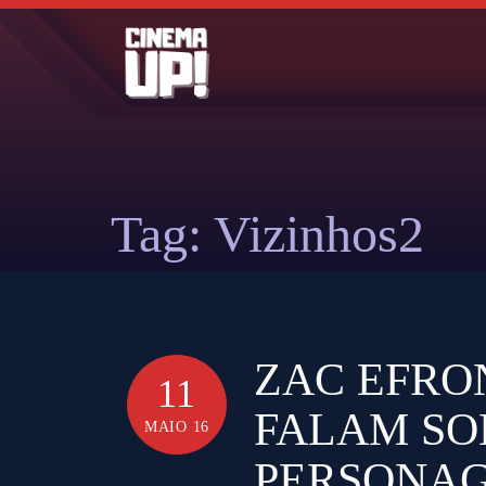
Skip
to
content
Tag:
Vizinhos2
ZAC EFRO
11
FALAM SO
MAIO 16
PERSONAG