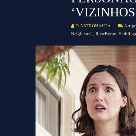
‘VIZINHOS
O ASTRONAUTA
Artig
Neighbors2
,
RoseByrne
,
SethRog