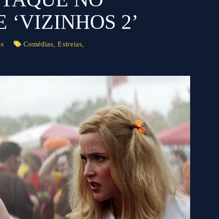
 ‘VIZINHOS 2’
os
Comédias
,
Estreias
,