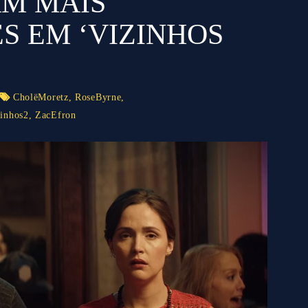
M MAIS
S EM ‘VIZINHOS
CholëMoretz
,
RoseByrne
,
zinhos2
,
ZacEfron