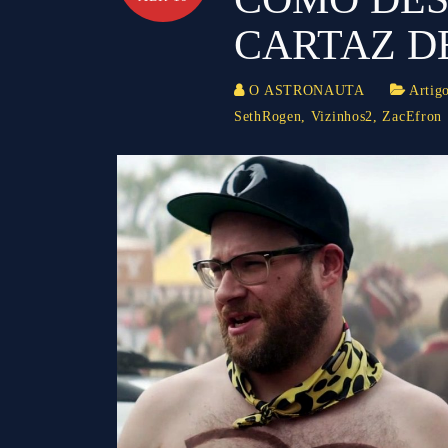
CARTAZ DE
O ASTRONAUTA
Artig
SethRogen
,
Vizinhos2
,
ZacEfron