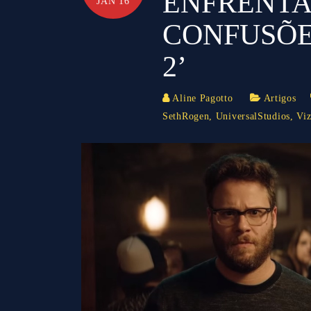
ENFRENTA
JAN 16
CONFUSÕE
2’
Aline Pagotto
Artigos
SethRogen
,
UniversalStudios
,
Vi