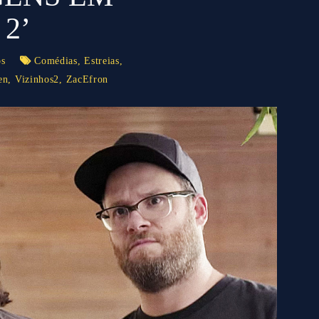
 2’
os
Comédias
,
Estreias
,
en
,
Vizinhos2
,
ZacEfron