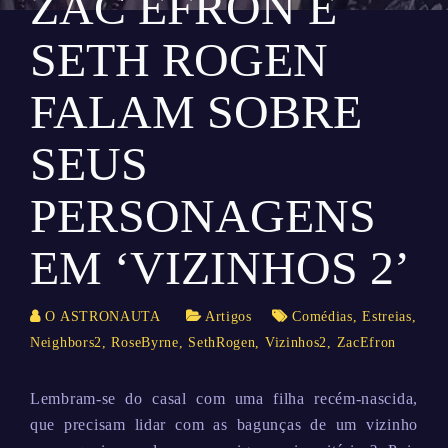
ZAC EFRON E
SETH ROGEN
FALAM SOBRE
SEUS
PERSONAGENS
EM ‘VIZINHOS 2’
O ASTRONAUTA
Artigos
Comédias
,
Estreias
,
Neighbors2
,
RoseByrne
,
SethRogen
,
Vizinhos2
,
ZacEfron
Lembram-se do casal com uma filha recém-nascida,
que precisam lidar com as bagunças de um vizinho