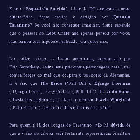
E se o
‘Esquadrão Suicida’
, filme da DC que estreia nesta
quinta-feira, fosse escrito e dirigido por
Quentin
Tarantino
? Se você não consegue imaginar, fique sabendo
que o pessoal do
Loot Crate
não apenas pensou por você,
mas tornou essa hipótese realidade. Ou quase isso.
No trailer satírico, o diretor americano, interpretado por
Eric Satterberg, reúne seus principais personagens para lutar
contra forças do mal que ocupam o território da Alemanha.
E é isso que
The Bride
(‘Kill Bill’),
Django Freeman
(‘Django Livre’), Gogo Yubari (‘Kill Bill’),
Lt. Aldo Raine
(‘Bastardos Inglórios’) e, claro, o icônico
Jewels Wingfield
(‘Pulp Fiction’) fazem nos dois minutos da paródia.
Para quem é fã dos longas de Tarantino, não há dúvida de
que a visão do diretor está fielmente representada. Assista e