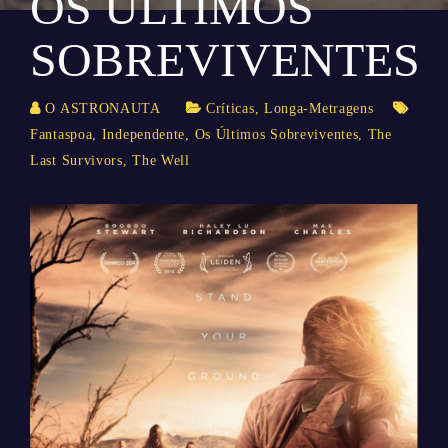
OS ÚLTIMOS
SOBREVIVENTES
O ASTRONAUTA
Críticas
,
Longa-Metragens
Fantaspoa
,
Independente
,
Os Últimos Sobreviventes
,
The
Last Survivors
,
The Well