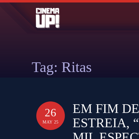
Skip
to
content
Tag:
Ritas
EM FIM D
26
ESTREIA, 
MAY 25
MIL ESPE