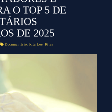
A O TOP 5 DE
TÁRIOS
OS DE 2025
Documentário
,
Rita Lee
,
Ritas