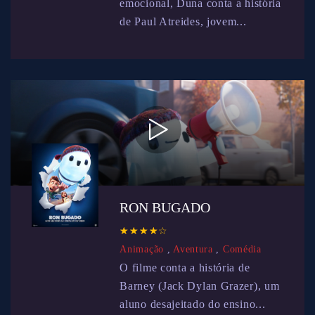
emocional, Duna conta a história
de Paul Atreides, jovem...
RON BUGADO
☆
★
☆
★
☆
★
☆
★
☆
★
Animação
,
Aventura
,
Comédia
O filme conta a história de
Barney (Jack Dylan Grazer), um
aluno desajeitado do ensino...