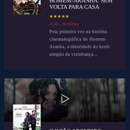
HOMEM-ARANHA: SEM
VOLTA PARA CASA
☆
★
☆
★
☆
★
☆
★
☆
★
Ação
,
Aventura
Pela primeira vez na história
cinematográfica do Homem-
Aranha, a identidade do herói
amigão da vizinhança...