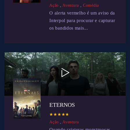
Ação
,
Aventura
,
Comédia
O alerta vermelho é um aviso da
Interpol para procurar e capturar
os bandidos mais...
ETERNOS
☆
★
☆
★
☆
★
☆
★
☆
★
Ação
,
Aventura
Quando criaturas monstruosas