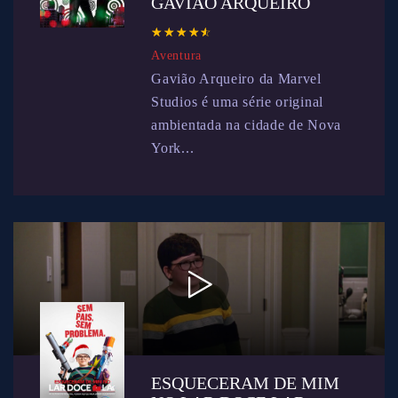
GAVIÃO ARQUEIRO
☆
★
☆
★
☆
★
☆
★
☆
★
Aventura
Gavião Arqueiro da Marvel
Studios é uma série original
ambientada na cidade de Nova
York...
ESQUECERAM DE MIM