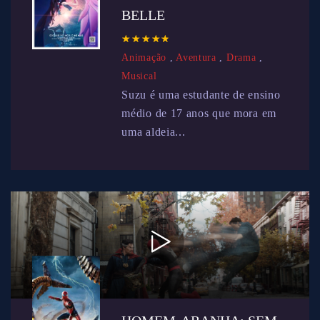
BELLE
☆
★
☆
★
☆
★
☆
★
☆
★
Animação
,
Aventura
,
Drama
,
Musical
Suzu é uma estudante de ensino
médio de 17 anos que mora em
uma aldeia...