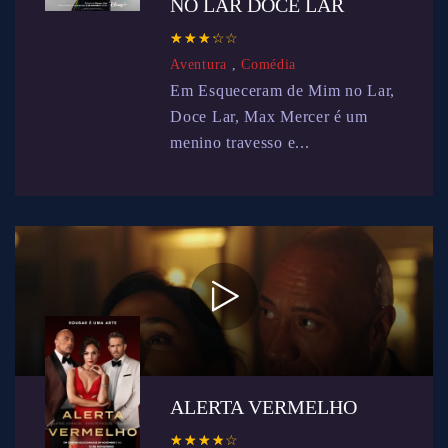
NO LAR DOCE LAR
☆
★
☆
★
☆
★
☆
★
☆
★
Aventura
,
Comédia
Em Esqueceram de Mim no Lar,
Doce Lar, Max Mercer é um
menino travesso e...
ALERTA VERMELHO
☆
★
☆
★
☆
★
☆
★
☆
★