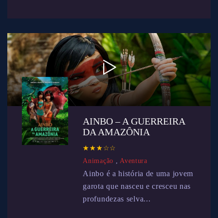
AINBO – A GUERREIRA
DA AMAZÔNIA
☆
★
☆
★
☆
★
☆
★
☆
★
Animação
,
Aventura
Ainbo é a história de uma jovem
garota que nasceu e cresceu nas
profundezas selva...