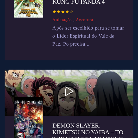
KUNG FU PANDA 4
☆
★
☆
★
☆
★
☆
★
☆
★
Animação
,
Aventura
Após ser escolhido para se tornar
o Líder Espiritual do Vale da
Paz, Po precisa...
DEMON SLAYER:
KIMETSU NO YAIBA – TO