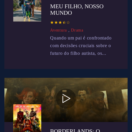
MEU FILHO, NOSSO
MUNDO
☆
★
☆
★
☆
★
☆
★
☆
★
Aventura
,
Drama
Quando um pai é confrontado
com decisões cruciais sobre o
futuro do filho autista, os...
BORDERLANDS: O