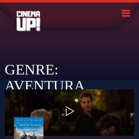
Skip
to
content
Search
GENRE:
AVENTURA