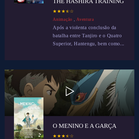
THE HASHIRA TRAINING
☆
★
☆
★
☆
★
☆
★
☆
★
Animação
,
Aventura
Após a violenta conclusão da
batalha entre Tanjiro e o Quatro
Superior, Hantengu, bem como...
O MENINO E A GARÇA
☆
★
☆
★
☆
★
☆
★
☆
★