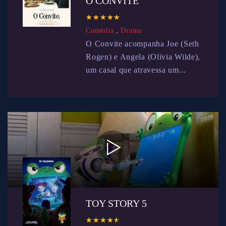
O CONVITE
☆
★
☆
★
☆
★
☆
★
☆
★
Comédia
,
Drama
O Convite acompanha Joe (Seth
Rogen) e Angela (Olivia Wilde),
um casal que atravessa um...
TOY STORY 5
☆
★
☆
★
☆
★
☆
★
☆
★