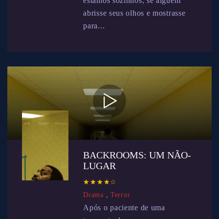
estamos sozinhos, se alguém
abrisse seus olhos e mostrasse
para...
BACKROOMS: UM NÃO-
LUGAR
☆
★
☆
★
☆
★
☆
★
☆
★
Drama
,
Terror
Após o paciente de uma