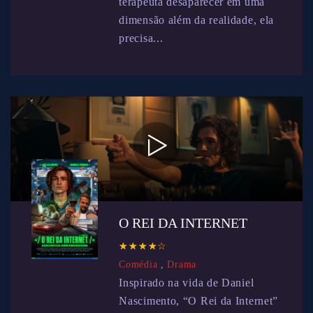
terapeuta desaparecer em uma
dimensão além da realidade, ela
precisa...
O REI DA INTERNET
☆
★
☆
★
☆
★
☆
★
☆
★
Comédia
,
Drama
Inspirado na vida de Daniel
Nascimento, “O Rei da Internet”