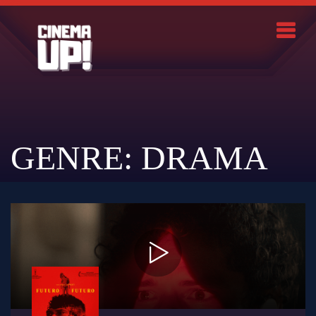
Skip
to
content
Search
GENRE:
DRAMA