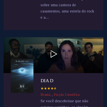
sobre uma cantora de
casamentos, uma estrela do rock
e a...
DIA D
☆
★
☆
★
☆
★
☆
★
☆
★
Drama
,
Ficção Científica
Se você descobrisse que não