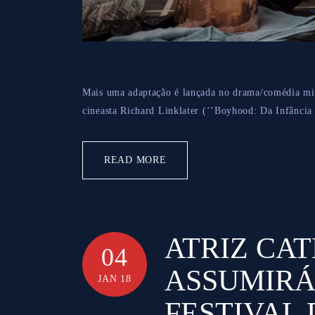
Mais uma adaptação é lançada no drama/comédia mist
cineasta Richard Linklater (‘’Boyhood: Da Infância à
READ MORE
ATRIZ CA
04
ASSUMIRÁ 
JAN 18
FESTIVAL 