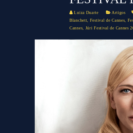
Luiza Duarte
Artigos
Blanchett
,
Festival de Cannes
,
Fe
Cannes
,
Júri Festival de Cannes 