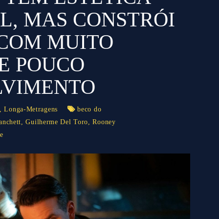
L, MAS CONSTRÓI
 COM MUITO
 E POUCO
LVIMENTO
,
Longa-Metragens
beco do
anchett
,
Guilherme Del Toro
,
Rooney
e