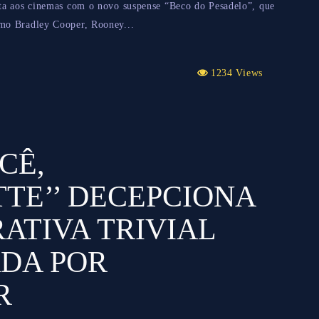
ta aos cinemas com o novo suspense “Beco do Pesadelo”, que
mo Bradley Cooper, Rooney...
1234 Views
CÊ,
TE’’ DECEPCIONA
ATIVA TRIVIAL
DA POR
R