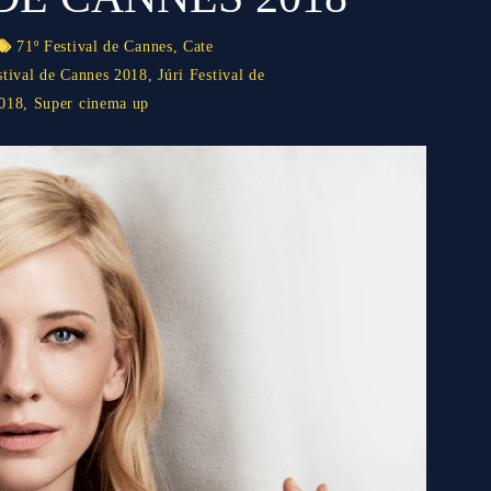
71º Festival de Cannes
,
Cate
stival de Cannes 2018
,
Júri Festival de
2018
,
Super cinema up