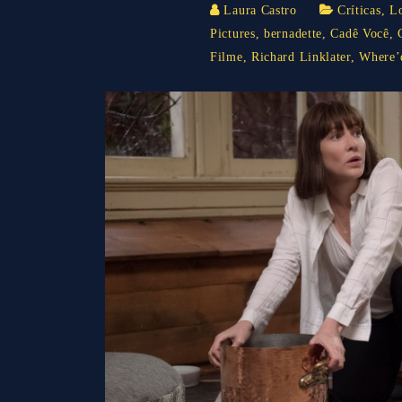
Laura Castro
Críticas
,
L
Pictures
,
bernadette
,
Cadê Você
,
Filme
,
Richard Linklater
,
Where’