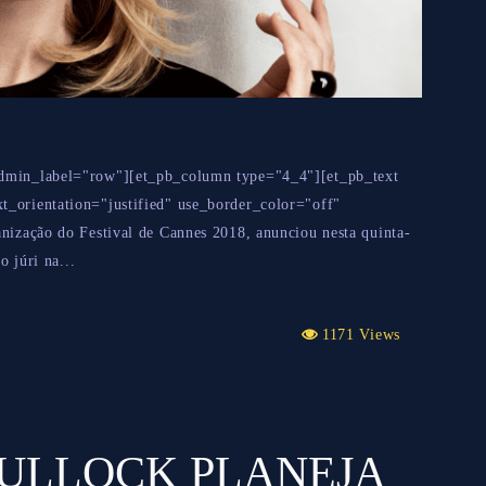
admin_label="row"][et_pb_column type="4_4"][et_pb_text
t_orientation="justified" use_border_color="off"
anização do Festival de Cannes 2018, anunciou nesta quinta-
o júri na...
1171 Views
ULLOCK PLANEJA