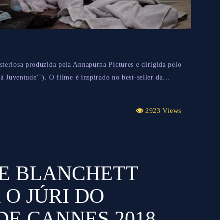
eriosa produzida pela Annapurna Pictures e dirigida pelo
 Juventude’’). O filme é inspirado no best-seller da...
2923 Views
TE BLANCHETT
O JÚRI DO
DE CANNES 2018