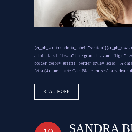
[et_pb_section admin_label="section"][et_pb_row 
admin_label="Texto" background_layout="light" tex
border_color="#ffffff" border_style="solid"] A org
feira (4) que a atriz Cate Blanchett será presidente d
READ MORE
SANDRA B