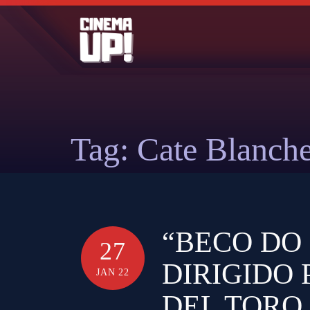
Skip
to
content
Tag:
Cate Blanche
“BECO DO
27
DIRIGIDO
JAN 22
DEL TORO,