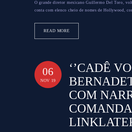
O grande diretor mexicano Guillermo Del Toro, vol
conta com elenco cheio de nomes de Hollywood, co
READ MORE
‘’CADÊ VO
06
BERNADET
NOV 19
COM NARR
COMANDA
LINKLATE