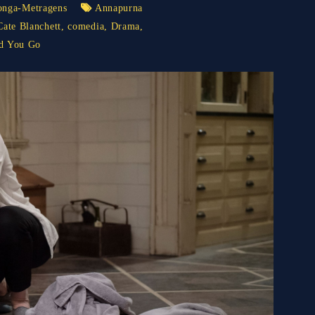
onga-Metragens
Annapurna
Cate Blanchett
,
comedia
,
Drama
,
d You Go